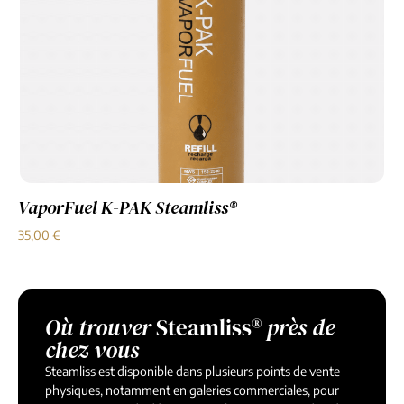
VaporFuel K-PAK Steamliss®
35,00
€
Où trouver
Steamliss®
près de
chez vous
Steamliss est disponible dans plusieurs points de vente
physiques, notamment en galeries commerciales, pour